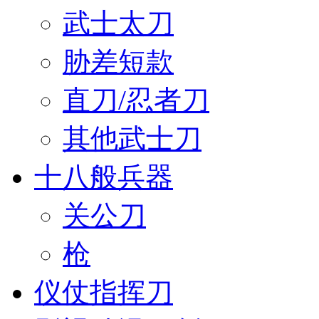
武士太刀
胁差短款
直刀/忍者刀
其他武士刀
十八般兵器
关公刀
枪
仪仗指挥刀