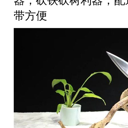
器，砍铁砍树利器，配
带方便