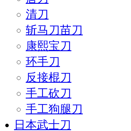
清刀
斩马刀苗刀
康熙宝刀
环手刀
反接棍刀
手工砍刀
手工狗腿刀
日本武士刀