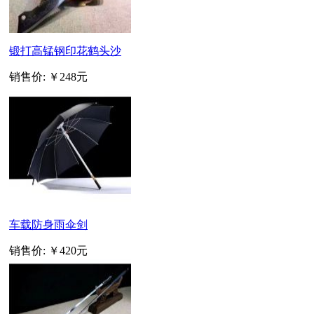
锻打高锰钢印花鹤头沙
销售价:
￥248元
车载防身雨伞剑
销售价:
￥420元