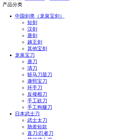
产品分类
中国剑类（龙泉宝剑）
短剑
汉剑
唐剑
越王剑
其他宝剑
龙泉宝刀
唐刀
清刀
斩马刀苗刀
康熙宝刀
环手刀
反接棍刀
手工砍刀
手工狗腿刀
日本武士刀
武士太刀
胁差短款
直刀/忍者刀