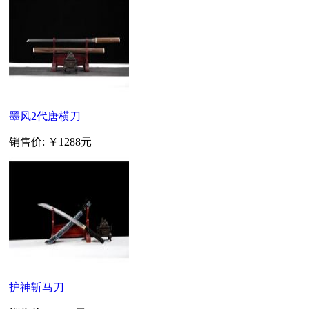
墨风2代唐横刀
销售价:
￥1288元
护神斩马刀