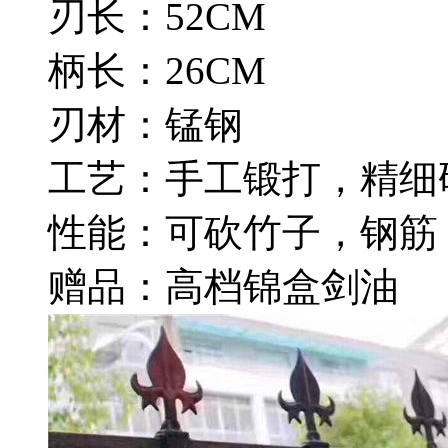
刃长：52CM
柄长：26CM
刃材：锰钢
工艺：手工锻打，精细
性能：可砍竹子，钢筋
赠品：高档锦盒剑油