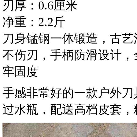
刃厚：0.6厘米
净重：2.2斤
刀身锰钢一体锻造，古艺
不伤刃，手柄防滑设计，
牢固度
手感非常好的一款户外刀
过水瓶，配送高档皮套，