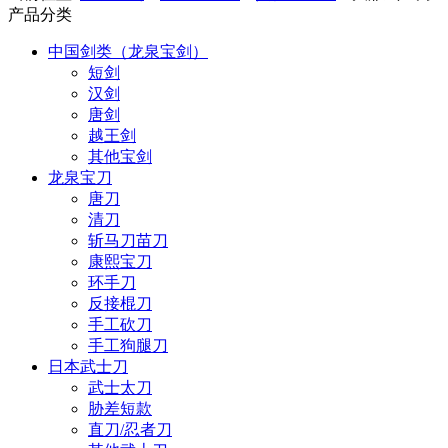
产品分类
中国剑类（龙泉宝剑）
短剑
汉剑
唐剑
越王剑
其他宝剑
龙泉宝刀
唐刀
清刀
斩马刀苗刀
康熙宝刀
环手刀
反接棍刀
手工砍刀
手工狗腿刀
日本武士刀
武士太刀
胁差短款
直刀/忍者刀