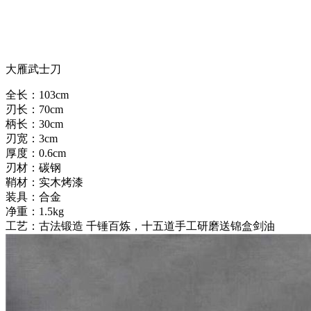
大雁武士刀
全长：103cm
刃长：70cm
柄长：30cm
刃宽：3cm
厚度：0.6cm
刃材：碳钢
鞘材：实木烤漆
装具：合金
净重：1.5kg
工艺：古法锻造 千锤百炼，十五道手工研磨送锦盒剑油