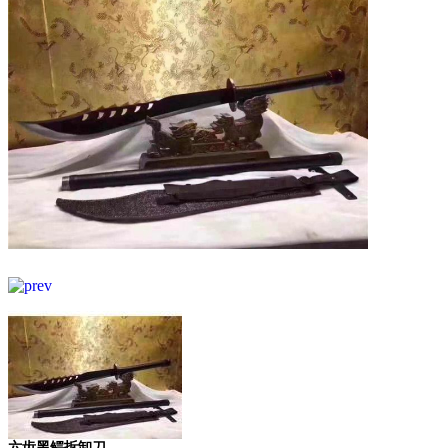
六齿黑鳄拆卸刀