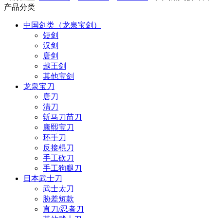
产品分类
中国剑类（龙泉宝剑）
短剑
汉剑
唐剑
越王剑
其他宝剑
龙泉宝刀
唐刀
清刀
斩马刀苗刀
康熙宝刀
环手刀
反接棍刀
手工砍刀
手工狗腿刀
日本武士刀
武士太刀
胁差短款
直刀/忍者刀