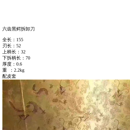
六齿黑鳄拆卸刀
全长：155
刃长：52
上柄长：32
下拆柄长：70
厚度：0.6
重 ：2.2kg
配皮套