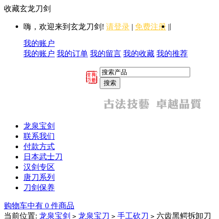
收藏玄龙刀剑
|
嗨，欢迎来到玄龙刀剑!
请登录
|
免费注册
|
我的账户
我的账户
我的订单
我的留言
我的收藏
我的推荐
龙泉宝剑
联系我们
付款方式
日本武士刀
汉剑专区
唐刀系列
刀剑保养
购物车中有 0 件商品
当前位置:
龙泉宝剑
龙泉宝刀
手工砍刀
六齿黑鳄拆卸刀
>
>
>