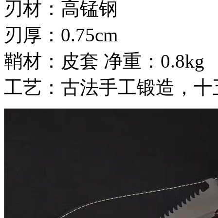
刃材：高锰钢
刃厚：0.75cm
鞘材：皮套 净重：0.8kg
工艺：古法手工锻造，十