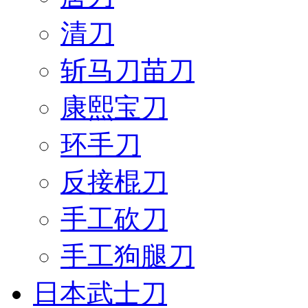
清刀
斩马刀苗刀
康熙宝刀
环手刀
反接棍刀
手工砍刀
手工狗腿刀
日本武士刀