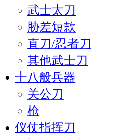
武士太刀
胁差短款
直刀/忍者刀
其他武士刀
十八般兵器
关公刀
枪
仪仗指挥刀