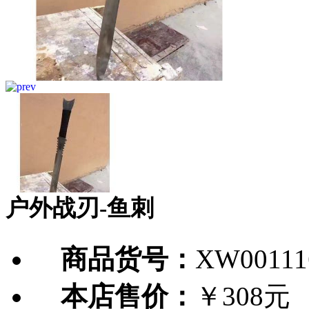
户外战刃-鱼刺
商品货号：
XW00111
本店售价：
￥308元