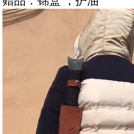
赠品：锦盒 ，护油