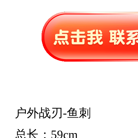
户外战刃-鱼刺
总长：59cm