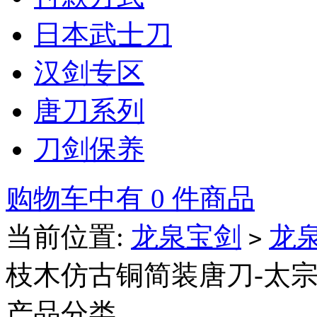
日本武士刀
汉剑专区
唐刀系列
刀剑保养
购物车中有 0 件商品
当前位置:
龙泉宝剑
龙
>
枝木仿古铜简装唐刀-太
产品分类