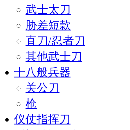
武士太刀
胁差短款
直刀/忍者刀
其他武士刀
十八般兵器
关公刀
枪
仪仗指挥刀