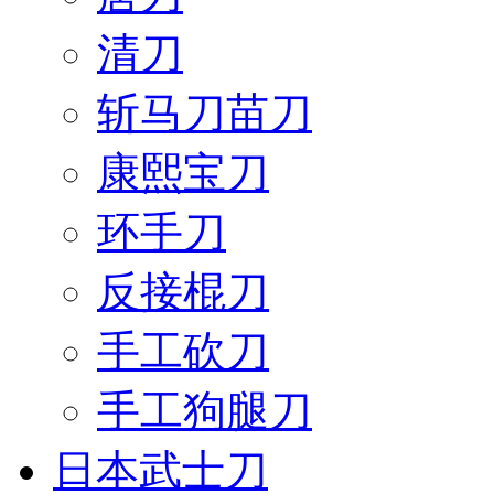
清刀
斩马刀苗刀
康熙宝刀
环手刀
反接棍刀
手工砍刀
手工狗腿刀
日本武士刀