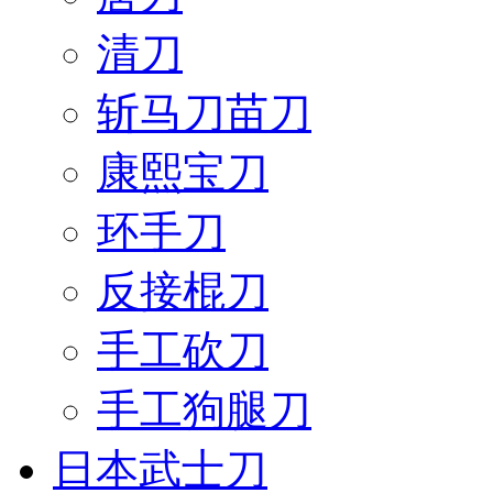
清刀
斩马刀苗刀
康熙宝刀
环手刀
反接棍刀
手工砍刀
手工狗腿刀
日本武士刀