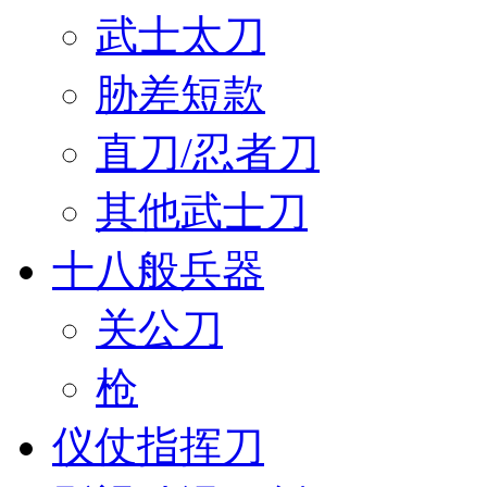
武士太刀
胁差短款
直刀/忍者刀
其他武士刀
十八般兵器
关公刀
枪
仪仗指挥刀