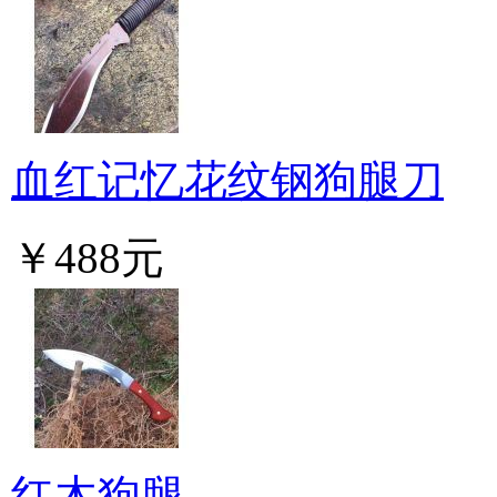
血红记忆花纹钢狗腿刀
￥488元
红木狗腿