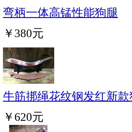
弯柄一体高锰性能狗腿
￥380元
牛筋挷绳花纹钢发红新款
￥620元