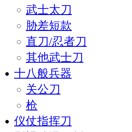
武士太刀
胁差短款
直刀/忍者刀
其他武士刀
十八般兵器
关公刀
枪
仪仗指挥刀