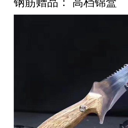
钢筋赠品： 高档锦盒