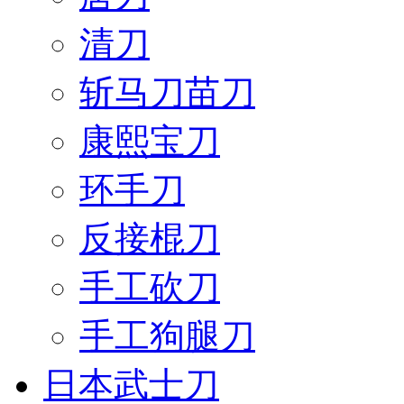
清刀
斩马刀苗刀
康熙宝刀
环手刀
反接棍刀
手工砍刀
手工狗腿刀
日本武士刀