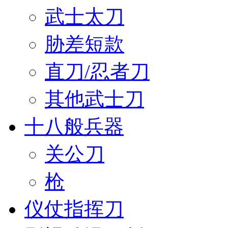
武士太刀
胁差短款
直刀/忍者刀
其他武士刀
十八般兵器
关公刀
枪
仪仗指挥刀