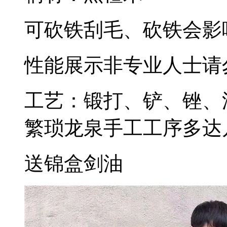
可砍铁刮毛、砍铁会影
性能展示非专业人士请
工艺：锻打、铲、锉、
繁琐龙泉手工工序多达
送锦盒剑油