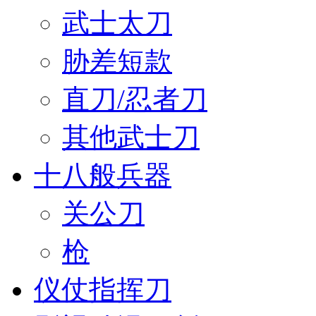
武士太刀
胁差短款
直刀/忍者刀
其他武士刀
十八般兵器
关公刀
枪
仪仗指挥刀