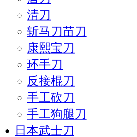
清刀
斩马刀苗刀
康熙宝刀
环手刀
反接棍刀
手工砍刀
手工狗腿刀
日本武士刀