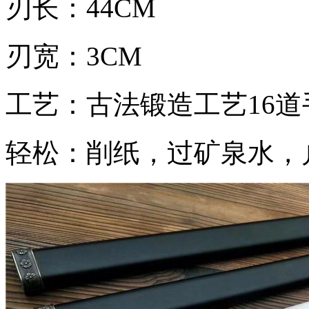
刃长：44CM
刃宽：3CM
工艺：古法锻造工艺16
轻松：削纸，过矿泉水，