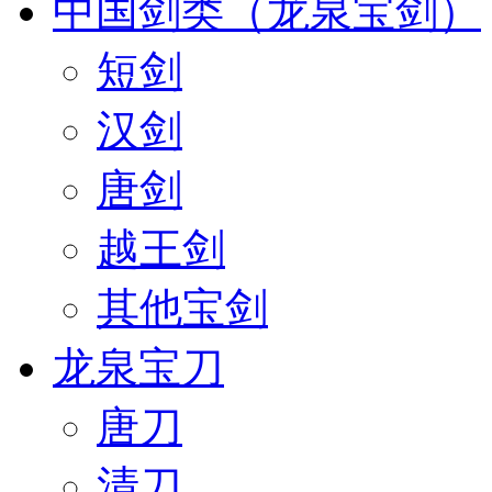
中国剑类（龙泉宝剑）
短剑
汉剑
唐剑
越王剑
其他宝剑
龙泉宝刀
唐刀
清刀