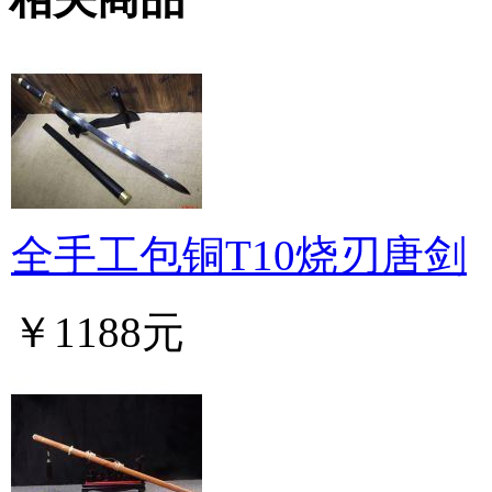
全手工包铜T10烧刃唐剑
￥1188元