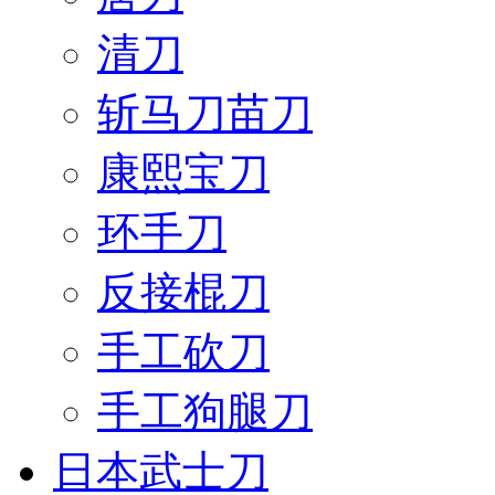
清刀
斩马刀苗刀
康熙宝刀
环手刀
反接棍刀
手工砍刀
手工狗腿刀
日本武士刀