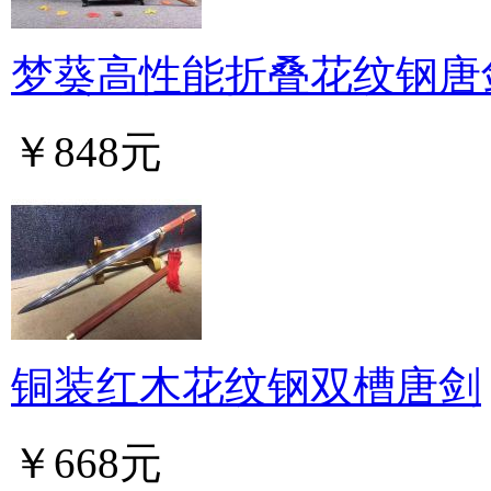
梦葵高性能折叠花纹钢唐
￥848元
铜装红木花纹钢双槽唐剑
￥668元