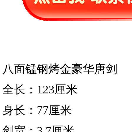
八面锰钢烤金豪华唐剑
全长：123厘米
身长：77厘米
剑宽：3.7厘米