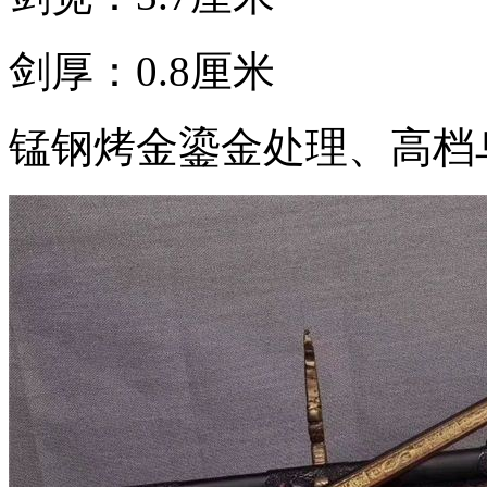
剑厚：0.8厘米
锰钢烤金鎏金处理、高档