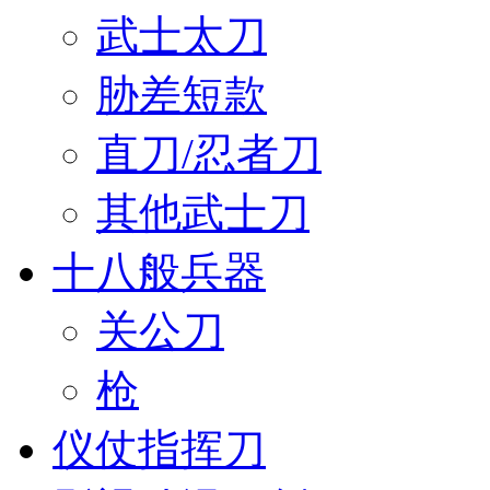
武士太刀
胁差短款
直刀/忍者刀
其他武士刀
十八般兵器
关公刀
枪
仪仗指挥刀