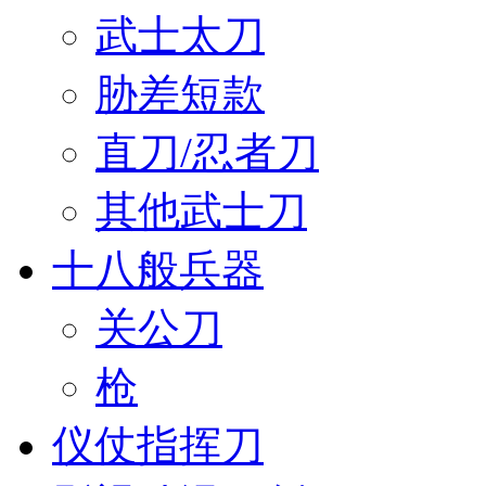
武士太刀
胁差短款
直刀/忍者刀
其他武士刀
十八般兵器
关公刀
枪
仪仗指挥刀