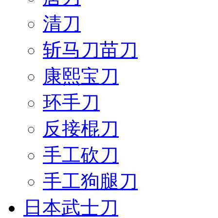
清刀
斩马刀苗刀
康熙宝刀
环手刀
反接棍刀
手工砍刀
手工狗腿刀
日本武士刀