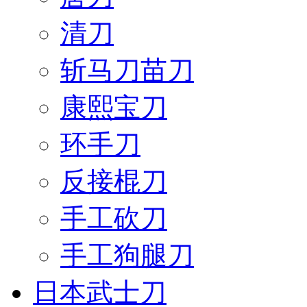
清刀
斩马刀苗刀
康熙宝刀
环手刀
反接棍刀
手工砍刀
手工狗腿刀
日本武士刀