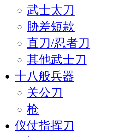
武士太刀
胁差短款
直刀/忍者刀
其他武士刀
十八般兵器
关公刀
枪
仪仗指挥刀