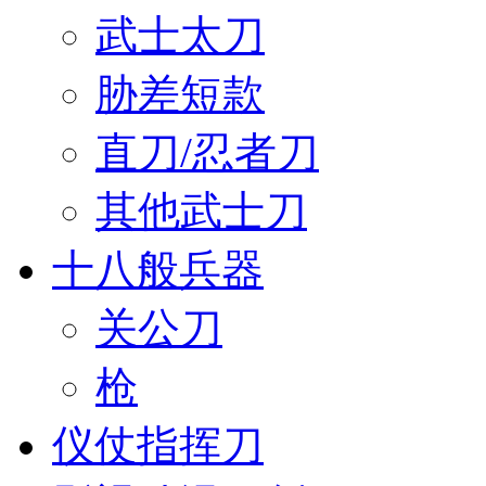
武士太刀
胁差短款
直刀/忍者刀
其他武士刀
十八般兵器
关公刀
枪
仪仗指挥刀