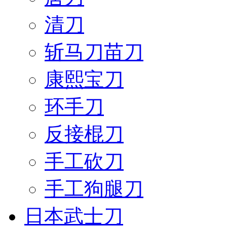
清刀
斩马刀苗刀
康熙宝刀
环手刀
反接棍刀
手工砍刀
手工狗腿刀
日本武士刀