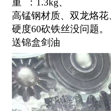
重 ：1.3kg、
高锰钢材质、双龙烙花
硬度60砍铁丝没问题。
送锦盒剑油