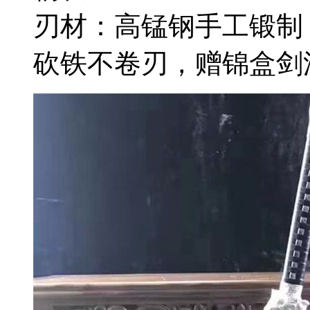
刃材：高锰钢手工锻制
砍铁不卷刃，赠锦盒剑