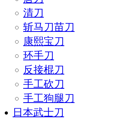
清刀
斩马刀苗刀
康熙宝刀
环手刀
反接棍刀
手工砍刀
手工狗腿刀
日本武士刀