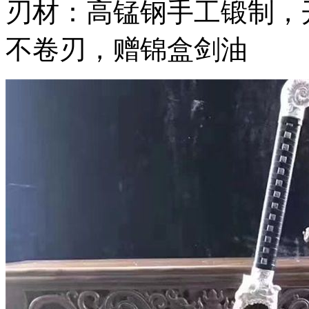
刃材：高锰钢手工锻制，
不卷刃，赠锦盒剑油