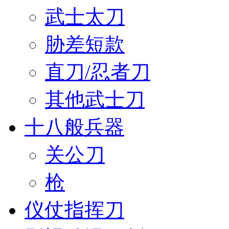
武士太刀
胁差短款
直刀/忍者刀
其他武士刀
十八般兵器
关公刀
枪
仪仗指挥刀