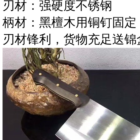
刃材：强硬度不锈钢
柄材：黑檀木用铜钉固定
刃材锋利，货物充足送锦