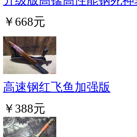
升级版高锰高性能钢死神
￥668元
高速钢红飞鱼加强版
￥388元