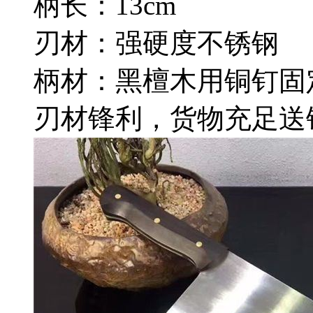
柄长：13cm
刃材：强硬度不锈钢
柄材：黑檀木用铜钉固
刃材锋利，货物充足送