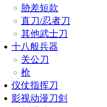
胁差短款
直刀/忍者刀
其他武士刀
十八般兵器
关公刀
枪
仪仗指挥刀
影视动漫刀剑