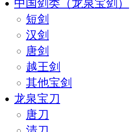
中国剑类（龙泉宝剑）
短剑
汉剑
唐剑
越王剑
其他宝剑
龙泉宝刀
唐刀
清刀