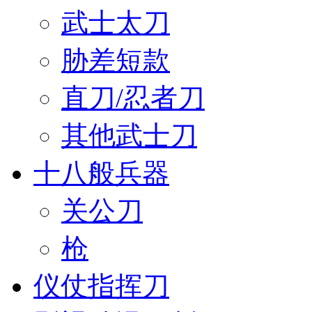
武士太刀
胁差短款
直刀/忍者刀
其他武士刀
十八般兵器
关公刀
枪
仪仗指挥刀