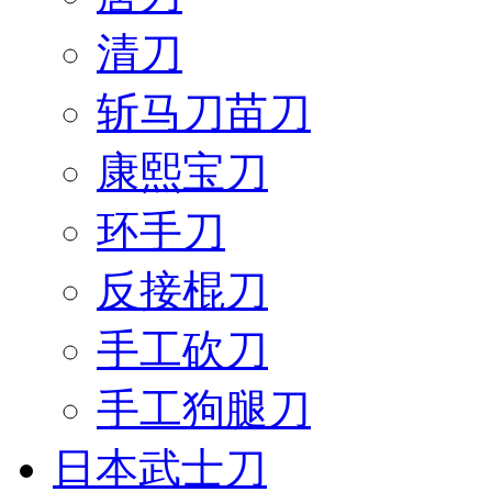
清刀
斩马刀苗刀
康熙宝刀
环手刀
反接棍刀
手工砍刀
手工狗腿刀
日本武士刀