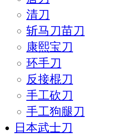
清刀
斩马刀苗刀
康熙宝刀
环手刀
反接棍刀
手工砍刀
手工狗腿刀
日本武士刀