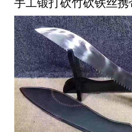
手工锻打砍竹砍铁丝携