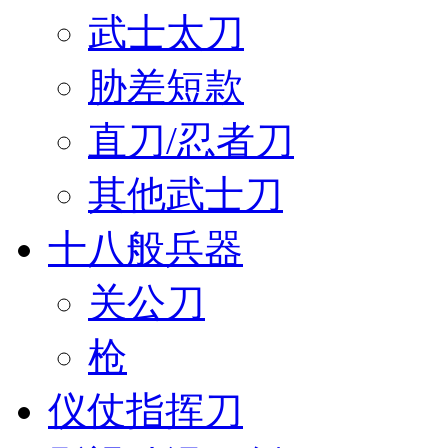
武士太刀
胁差短款
直刀/忍者刀
其他武士刀
十八般兵器
关公刀
枪
仪仗指挥刀