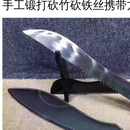
手工锻打砍竹砍铁丝携带