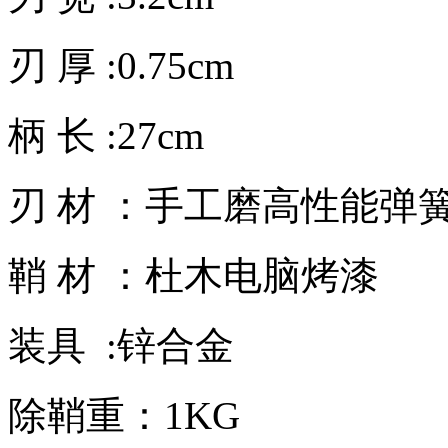
刃 厚 :0.75cm
柄 长 :27cm
刃 材 ：手工磨高性能弹
鞘 材 ：杜木电脑烤漆
装具 :锌合金
除鞘重：1KG