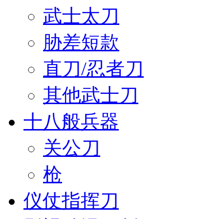
武士太刀
胁差短款
直刀/忍者刀
其他武士刀
十八般兵器
关公刀
枪
仪仗指挥刀