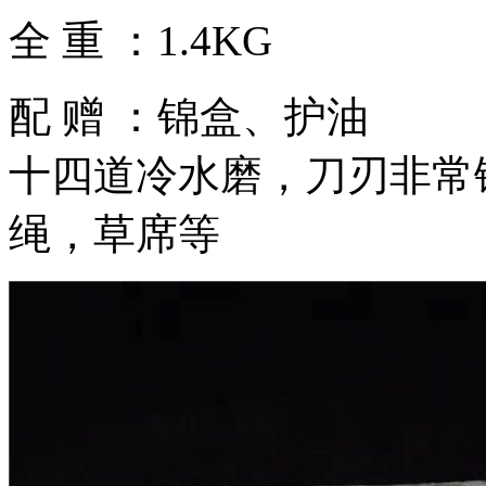
全 重 ：1.4KG
配 赠 ：锦盒、护油
十四道冷水磨，刀刃非常
绳，草席等