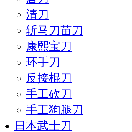
清刀
斩马刀苗刀
康熙宝刀
环手刀
反接棍刀
手工砍刀
手工狗腿刀
日本武士刀