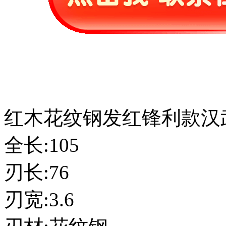
红木花纹钢发红锋利款汉
全长:105
刃长:76
刃宽:3.6