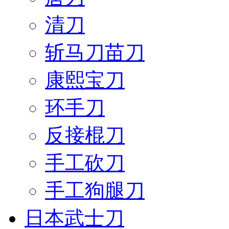
清刀
斩马刀苗刀
康熙宝刀
环手刀
反接棍刀
手工砍刀
手工狗腿刀
日本武士刀