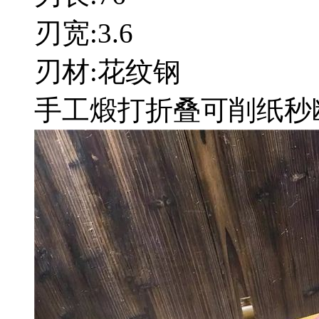
刃宽:3.6
刃材:花纹钢
手工煅打折叠可削纸秒