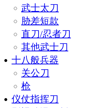
武士太刀
胁差短款
直刀/忍者刀
其他武士刀
十八般兵器
关公刀
枪
仪仗指挥刀