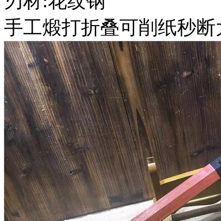
刃材:花纹钢
手工煅打折叠可削纸秒断