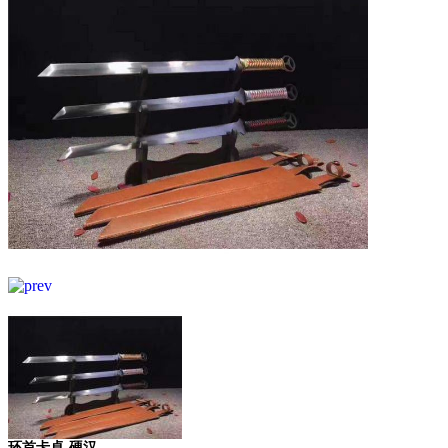
环首卡卓-硬汉