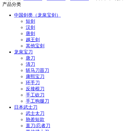
产品分类
中国剑类（龙泉宝剑）
短剑
汉剑
唐剑
越王剑
其他宝剑
龙泉宝刀
唐刀
清刀
斩马刀苗刀
康熙宝刀
环手刀
反接棍刀
手工砍刀
手工狗腿刀
日本武士刀
武士太刀
胁差短款
直刀/忍者刀