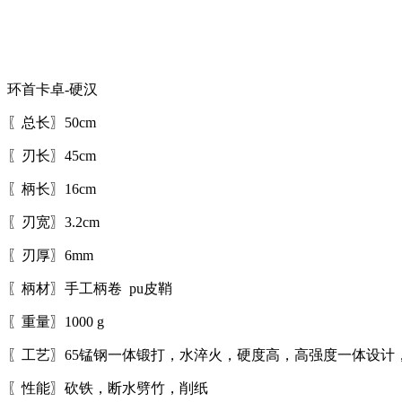
环首卡卓-硬汉
〖总长〗50cm
〖刃长〗45cm
〖柄长〗16cm
〖刃宽〗3.2cm
〖刃厚〗6mm
〖柄材〗手工柄卷 pu皮鞘
〖重量〗1000 g
〖工艺〗65锰钢一体锻打，水淬火，硬度高，高强度一体设计
〖性能〗砍铁，断水劈竹，削纸