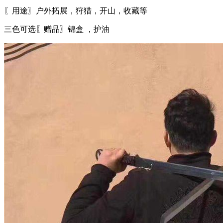
〖用途〗户外拓展，狩猎，开山，收藏等
三色可选〖赠品〗锦盒 ，护油