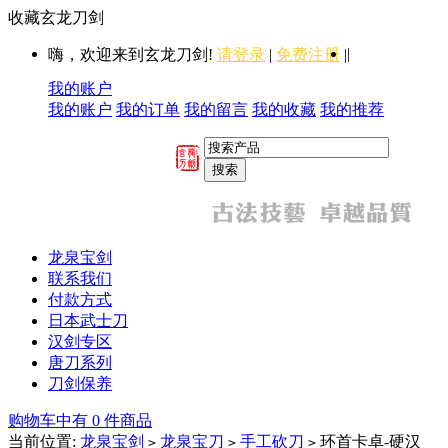
收藏玄龙刀剑
|
嗨，欢迎来到玄龙刀剑!
请登录
|
免费注册
|
我的账户
我的账户
我的订单
我的留言
我的收藏
我的推荐
龙泉宝剑
联系我们
付款方式
日本武士刀
汉剑专区
唐刀系列
刀剑保养
购物车中有 0 件商品
当前位置:
龙泉宝剑
龙泉宝刀
手工砍刀
环首卡卓-硬汉
>
>
>