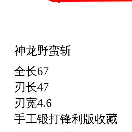
神龙野蛮斩
全长67
刃长47
刃宽4.6
手工锻打锋利版收藏