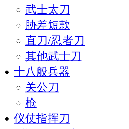
武士太刀
胁差短款
直刀/忍者刀
其他武士刀
十八般兵器
关公刀
枪
仪仗指挥刀