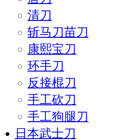
清刀
斩马刀苗刀
康熙宝刀
环手刀
反接棍刀
手工砍刀
手工狗腿刀
日本武士刀