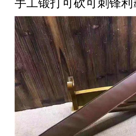
手工锻打可砍可刺锋利