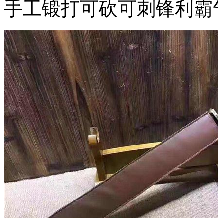
手工锻打可砍可刺锋利霸