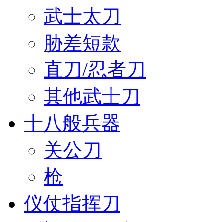
武士太刀
胁差短款
直刀/忍者刀
其他武士刀
十八般兵器
关公刀
枪
仪仗指挥刀