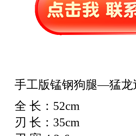
手工版锰钢狗腿—猛龙
全 长：52cm
刃 长：35cm