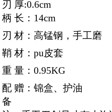
刃 厚:0.6cm
柄 长：14cm
刃 材：高锰钢，手工磨
鞘 材：pu皮套
重 量：0.95KG
配 赠：锦盒、护油
备