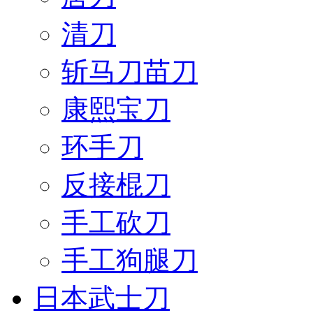
清刀
斩马刀苗刀
康熙宝刀
环手刀
反接棍刀
手工砍刀
手工狗腿刀
日本武士刀