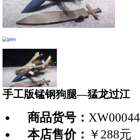
手工版锰钢狗腿—猛龙过江
商品货号：
XW00044
本店售价：
￥288元