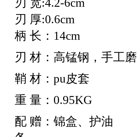
刃 宽:4.2-6cm
刃 厚:0.6cm
柄 长：14cm
刃 材：高锰钢，手工磨
鞘 材：pu皮套
重 量：0.95KG
配 赠：锦盒、护油