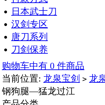
日本武士刀
汉剑专区
唐刀系列
刀剑保养
购物车中有 0 件商品
当前位置:
龙泉宝剑
龙
>
钢狗腿—猛龙过江
产品分类