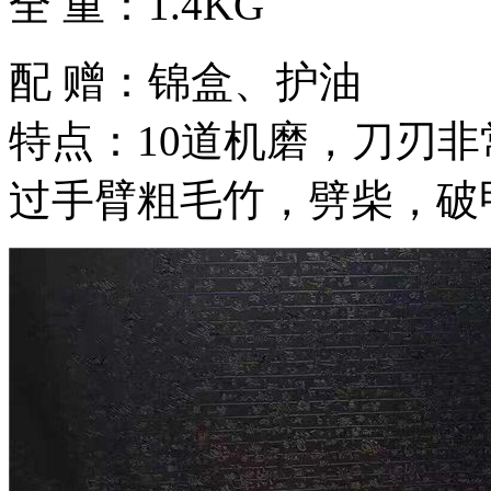
全 重：1.4KG
配 赠：锦盒、护油
特点：10道机磨，刀刃非
过手臂粗毛竹，劈柴，破