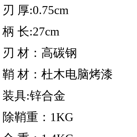
刃 厚:0.75cm
柄 长:27cm
刃 材：高碳钢
鞘 材：杜木电脑烤漆
装具:锌合金
除鞘重：1KG