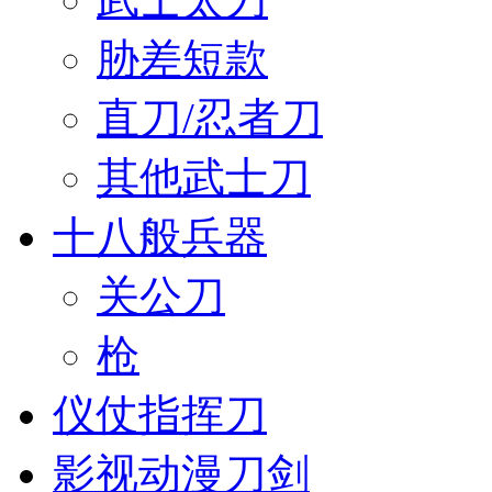
胁差短款
直刀/忍者刀
其他武士刀
十八般兵器
关公刀
枪
仪仗指挥刀
影视动漫刀剑