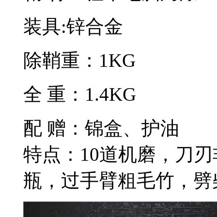
装具:锌合金
除鞘重：1KG
全 重：1.4KG
配 赠：锦盒、护油
特点：10道机磨，刀刃
瓶，过手臂粗毛竹，劈