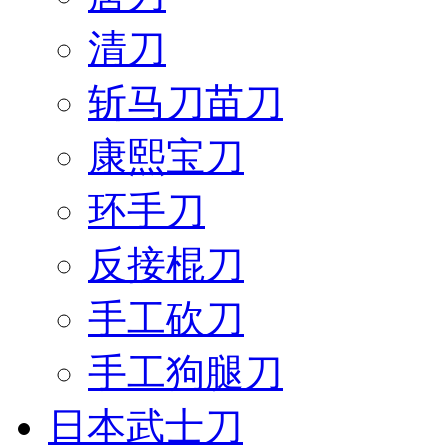
清刀
斩马刀苗刀
康熙宝刀
环手刀
反接棍刀
手工砍刀
手工狗腿刀
日本武士刀