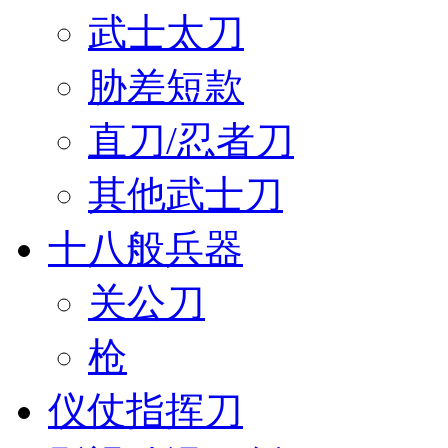
武士太刀
胁差短款
直刀/忍者刀
其他武士刀
十八般兵器
关公刀
枪
仪仗指挥刀