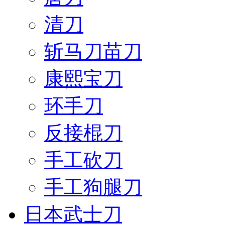
清刀
斩马刀苗刀
康熙宝刀
环手刀
反接棍刀
手工砍刀
手工狗腿刀
日本武士刀