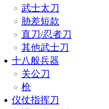
武士太刀
胁差短款
直刀/忍者刀
其他武士刀
十八般兵器
关公刀
枪
仪仗指挥刀