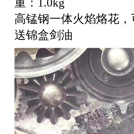
重：1.0kg
高锰钢一体火焰烙花，
送锦盒剑油