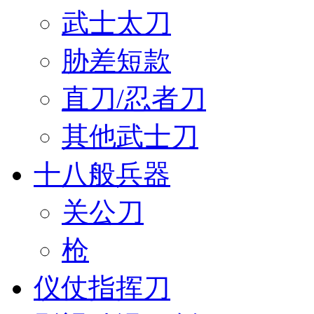
武士太刀
胁差短款
直刀/忍者刀
其他武士刀
十八般兵器
关公刀
枪
仪仗指挥刀