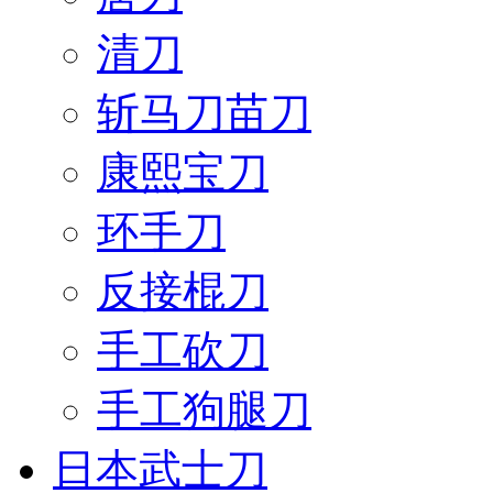
清刀
斩马刀苗刀
康熙宝刀
环手刀
反接棍刀
手工砍刀
手工狗腿刀
日本武士刀