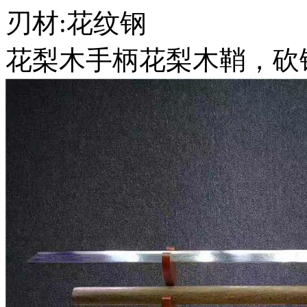
刃材:花纹钢
花​梨木手柄花梨木鞘，