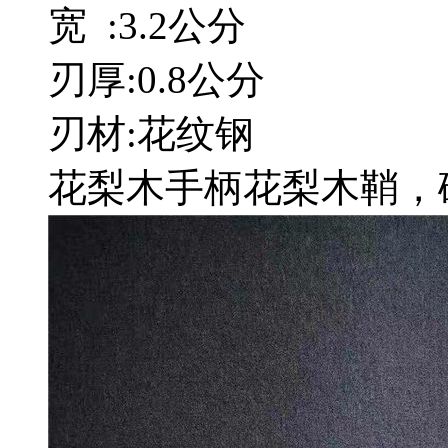
宽 :3.2公分
刃厚:0.8公分
刃材:花纹钢
花​梨木手柄花梨木鞘