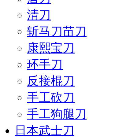
清刀
斩马刀苗刀
康熙宝刀
环手刀
反接棍刀
手工砍刀
手工狗腿刀
日本武士刀