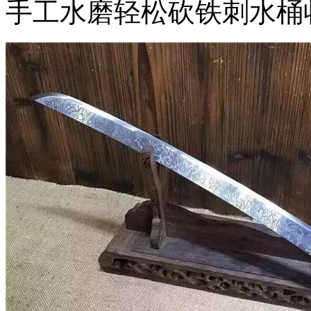
手工水磨轻松砍铁刺水桶