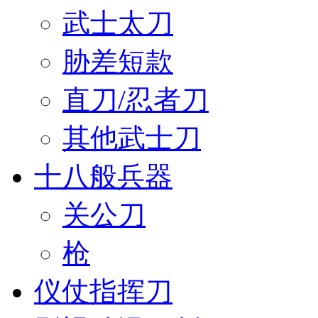
武士太刀
胁差短款
直刀/忍者刀
其他武士刀
十八般兵器
关公刀
枪
仪仗指挥刀