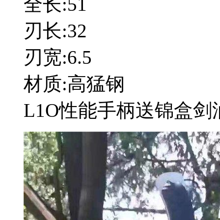
全长:51
刃长:32
刃宽:6.5
材质:高猛钢
L1O性能手柄送锦盒剑