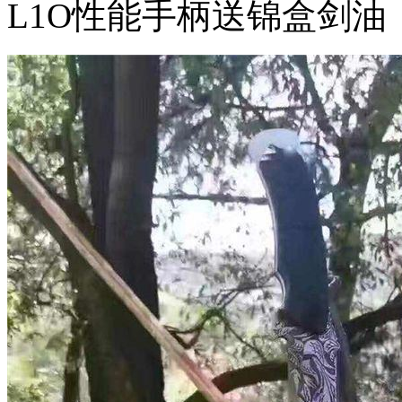
L1O性能手柄送锦盒剑油