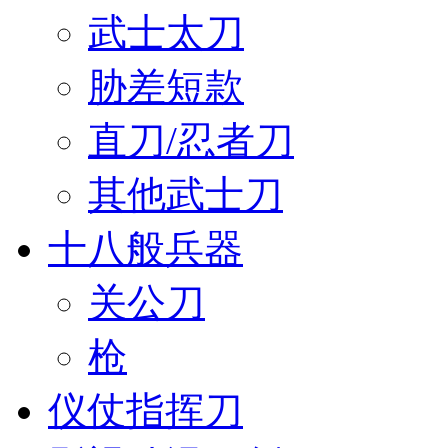
武士太刀
胁差短款
直刀/忍者刀
其他武士刀
十八般兵器
关公刀
枪
仪仗指挥刀