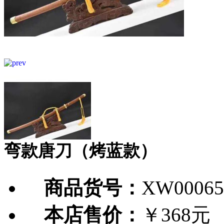
弯款唐刀（烤蓝款）
商品货号：
XW00065
本店售价：
￥368元