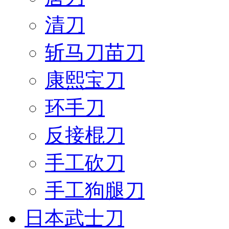
清刀
斩马刀苗刀
康熙宝刀
环手刀
反接棍刀
手工砍刀
手工狗腿刀
日本武士刀