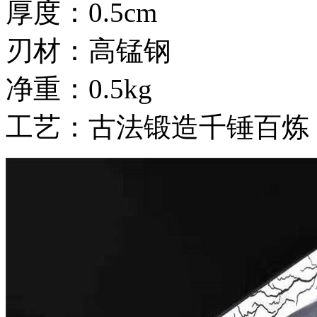
厚度：0.5cm
刃材：高锰钢
净重：0.5kg
工艺：古法锻造千锤百炼