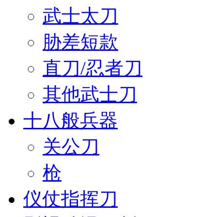
武士太刀
胁差短款
直刀/忍者刀
其他武士刀
十八般兵器
关公刀
枪
仪仗指挥刀