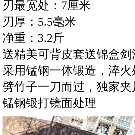
刃最宽处：7厘米
刃厚：5.5毫米
净重：3.2斤
送精美可背皮套送锦盒剑
采用锰钢一体锻造，淬火
劈竹子一刀而过，独家夹
锰钢锻打镜面处理