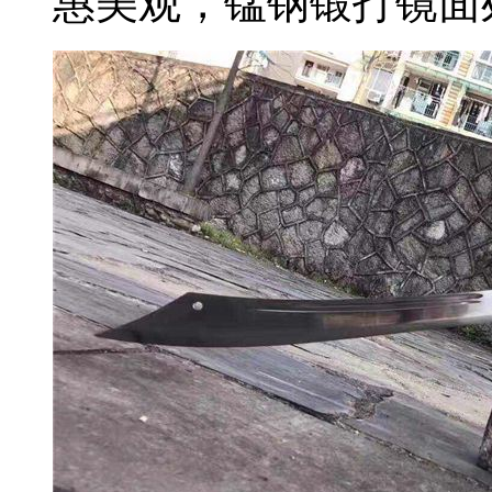
惠美观，锰钢锻打镜面