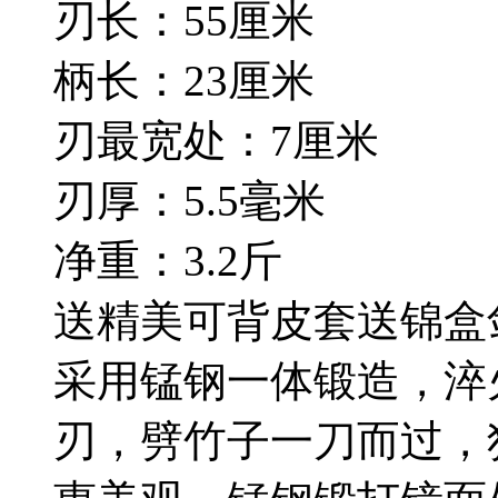
刃长：55厘米
柄长：23厘米
刃最宽处：7厘米
刃厚：5.5毫米
净重：3.2斤
送精美可背皮套送锦盒
采用锰钢一体锻造，淬
刃，劈竹子一刀而过，