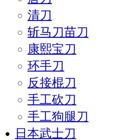
清刀
斩马刀苗刀
康熙宝刀
环手刀
反接棍刀
手工砍刀
手工狗腿刀
日本武士刀