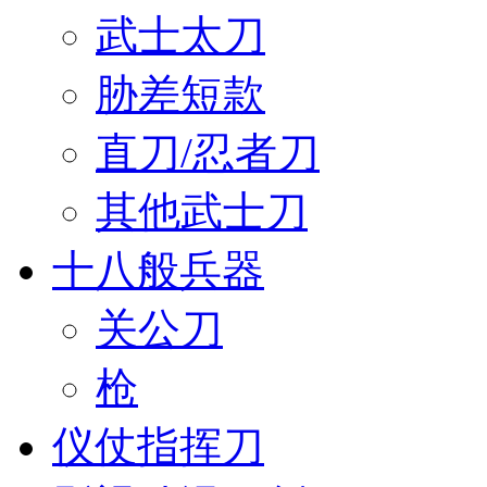
武士太刀
胁差短款
直刀/忍者刀
其他武士刀
十八般兵器
关公刀
枪
仪仗指挥刀