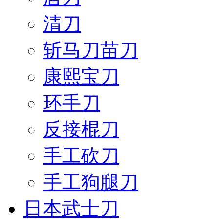
清刀
斩马刀苗刀
康熙宝刀
环手刀
反接棍刀
手工砍刀
手工狗腿刀
日本武士刀