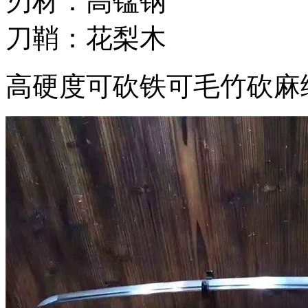
刃材：高锰钢
刀鞘：花梨木
高硬度可砍铁可毛竹砍麻