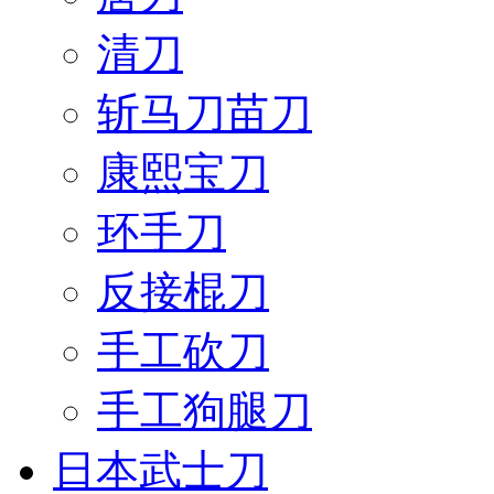
清刀
斩马刀苗刀
康熙宝刀
环手刀
反接棍刀
手工砍刀
手工狗腿刀
日本武士刀