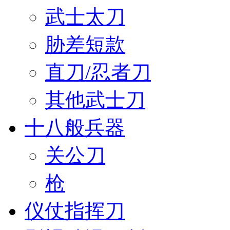
武士太刀
胁差短款
直刀/忍者刀
其他武士刀
十八般兵器
关公刀
枪
仪仗指挥刀