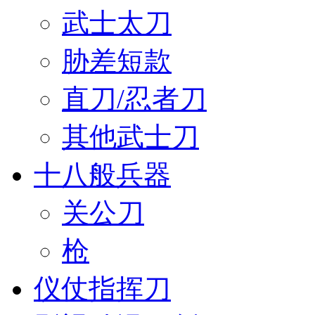
武士太刀
胁差短款
直刀/忍者刀
其他武士刀
十八般兵器
关公刀
枪
仪仗指挥刀