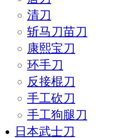
清刀
斩马刀苗刀
康熙宝刀
环手刀
反接棍刀
手工砍刀
手工狗腿刀
日本武士刀