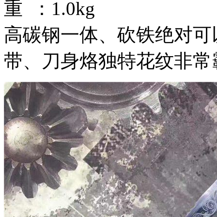
重 ：1.0kg
高碳钢一体、砍铁绝对可
带、刀身烙独特花纹非常