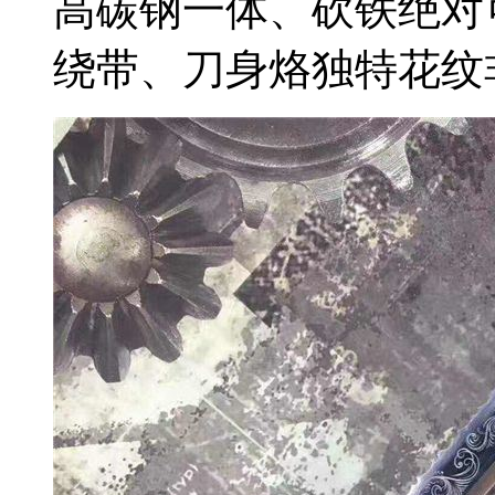
高碳钢一体、砍铁绝对
绕带、刀身烙独特花纹