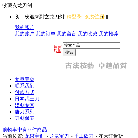
收藏玄龙刀剑
|
嗨，欢迎来到玄龙刀剑!
请登录
|
免费注册
|
我的账户
我的账户
我的订单
我的留言
我的收藏
我的推荐
龙泉宝剑
联系我们
付款方式
日本武士刀
汉剑专区
唐刀系列
刀剑保养
购物车中有 0 件商品
当前位置:
龙泉宝剑
龙泉宝刀
手工砍刀
花天狂骨斩
>
>
>