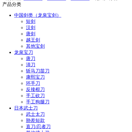
产品分类
中国剑类（龙泉宝剑）
短剑
汉剑
唐剑
越王剑
其他宝剑
龙泉宝刀
唐刀
清刀
斩马刀苗刀
康熙宝刀
环手刀
反接棍刀
手工砍刀
手工狗腿刀
日本武士刀
武士太刀
胁差短款
直刀/忍者刀