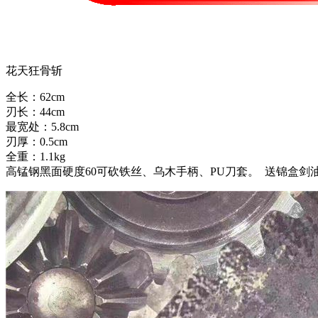
花天狂骨斩
全长：62cm
刃长：44cm
最宽处：5.8cm
刃厚：0.5cm
全重：1.1kg
高锰钢黑面硬度60可砍铁丝、乌木手柄、PU刀套。 送锦盒剑