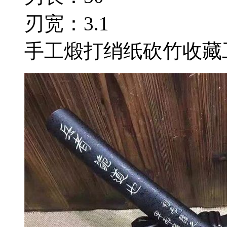
刃宽：3.1
手工煅打绡纸砍竹收藏