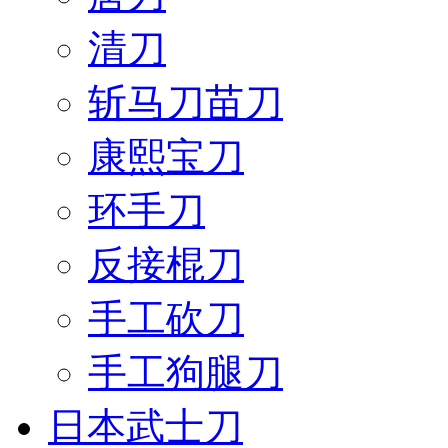
清刀
斩马刀苗刀
康熙宝刀
环手刀
反接棍刀
手工砍刀
手工狗腿刀
日本武士刀