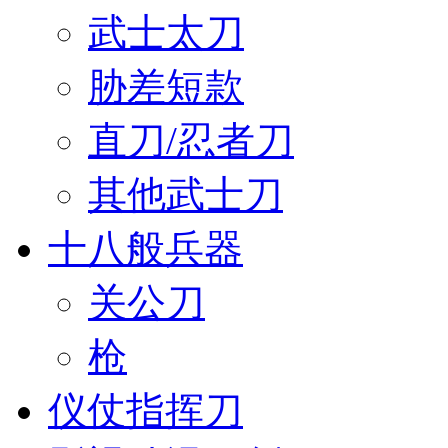
武士太刀
胁差短款
直刀/忍者刀
其他武士刀
十八般兵器
关公刀
枪
仪仗指挥刀