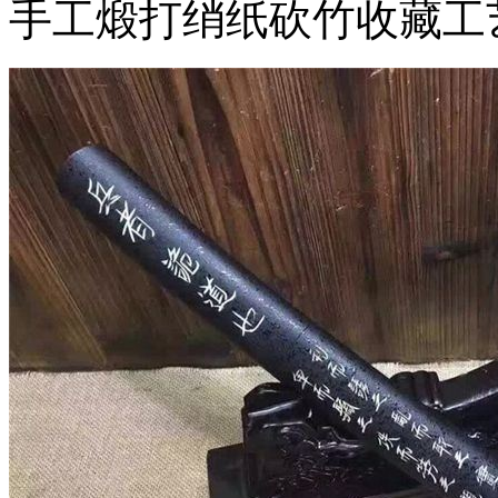
手工煅打绡纸砍竹收藏工