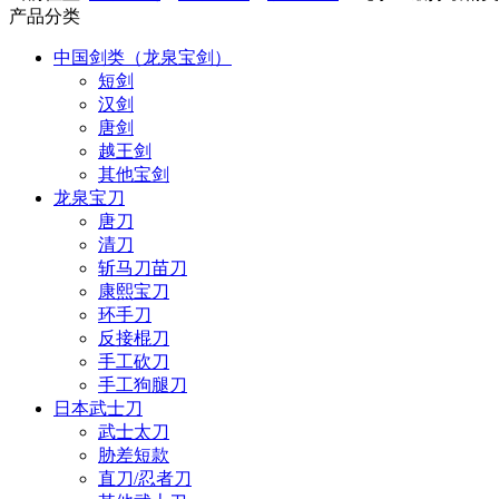
产品分类
中国剑类（龙泉宝剑）
短剑
汉剑
唐剑
越王剑
其他宝剑
龙泉宝刀
唐刀
清刀
斩马刀苗刀
康熙宝刀
环手刀
反接棍刀
手工砍刀
手工狗腿刀
日本武士刀
武士太刀
胁差短款
直刀/忍者刀