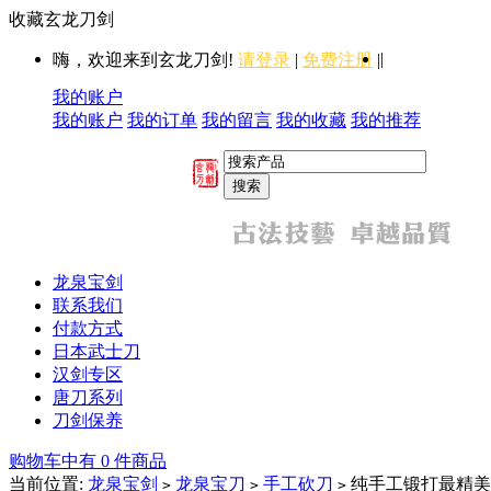
收藏玄龙刀剑
|
嗨，欢迎来到玄龙刀剑!
请登录
|
免费注册
|
我的账户
我的账户
我的订单
我的留言
我的收藏
我的推荐
龙泉宝剑
联系我们
付款方式
日本武士刀
汉剑专区
唐刀系列
刀剑保养
购物车中有 0 件商品
当前位置:
龙泉宝剑
龙泉宝刀
手工砍刀
纯手工锻打最精美
>
>
>