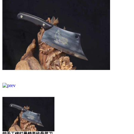
纯手工锻打最精美砍骨菜刀