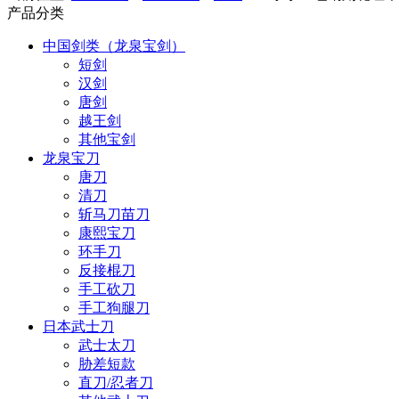
产品分类
中国剑类（龙泉宝剑）
短剑
汉剑
唐剑
越王剑
其他宝剑
龙泉宝刀
唐刀
清刀
斩马刀苗刀
康熙宝刀
环手刀
反接棍刀
手工砍刀
手工狗腿刀
日本武士刀
武士太刀
胁差短款
直刀/忍者刀