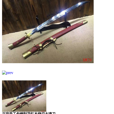
正宗手工包铜刻花红木烧刃大清刀