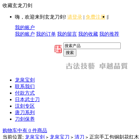
收藏玄龙刀剑
|
嗨，欢迎来到玄龙刀剑!
请登录
|
免费注册
|
我的账户
我的账户
我的订单
我的留言
我的收藏
我的推荐
龙泉宝剑
联系我们
付款方式
日本武士刀
汉剑专区
唐刀系列
刀剑保养
购物车中有 0 件商品
当前位置:
龙泉宝剑
龙泉宝刀
清刀
正宗手工包铜刻花红木
>
>
>