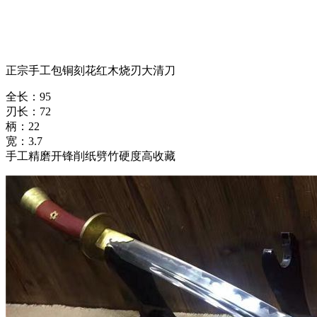
正宗手工包铜刻花红木烧刃大清刀
全长：95
刃长：72
柄：22
宽：3.7
手工精磨开锋削纸劈竹硬度高收藏