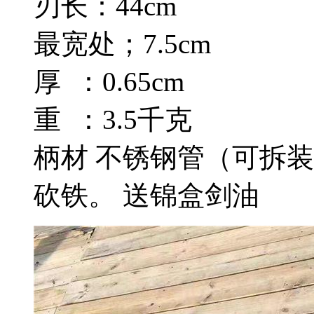
刃长：44cm
最宽处；7.5cm
厚 ：0.65cm
重 ：3.5千克
柄材 不锈钢管（可拆装
砍铁。 送锦盒剑油