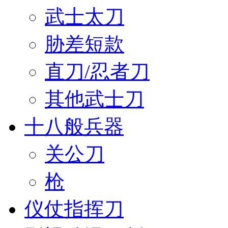
武士太刀
胁差短款
直刀/忍者刀
其他武士刀
十八般兵器
关公刀
枪
仪仗指挥刀