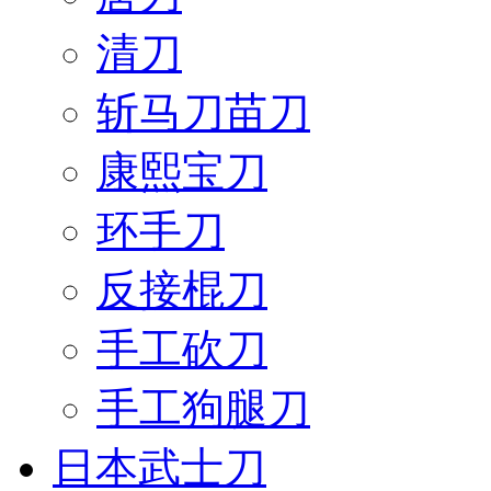
清刀
斩马刀苗刀
康熙宝刀
环手刀
反接棍刀
手工砍刀
手工狗腿刀
日本武士刀