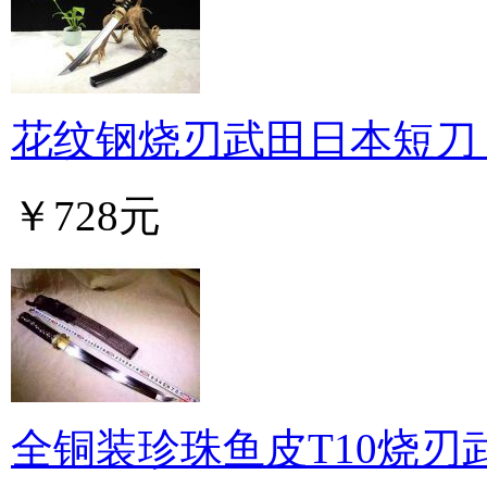
花纹钢烧刃武田日本短刀
￥728元
全铜装珍珠鱼皮T10烧刃