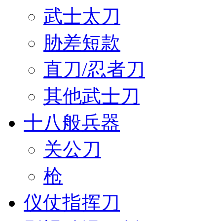
武士太刀
胁差短款
直刀/忍者刀
其他武士刀
十八般兵器
关公刀
枪
仪仗指挥刀