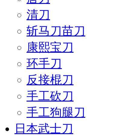
清刀
斩马刀苗刀
康熙宝刀
环手刀
反接棍刀
手工砍刀
手工狗腿刀
日本武士刀